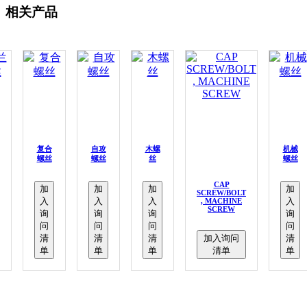
相关产品
复合
自攻
木螺
机械
螺丝
螺丝
丝
螺丝
CAP
加
加
加
加
SCREW/BOLT
入
入
入
入
, MACHINE
SCREW
询
询
询
询
问
问
问
问
清
清
清
加入询问
清
单
单
单
清单
单